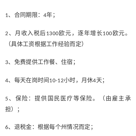
、合同期限：
年；
1
4
、月收入税后
欧元，逐年增长
欧元。
2
1300
100
（具体工资根据工作经验而定）
、免费提供工作餐、住宿；
3
、每天在岗时间
小时，月休
天；
4
10-12
4
、保险：提供国民医疗等保险。（由雇主承
5
担）；
、退税金：根据每个州情况而定；
6