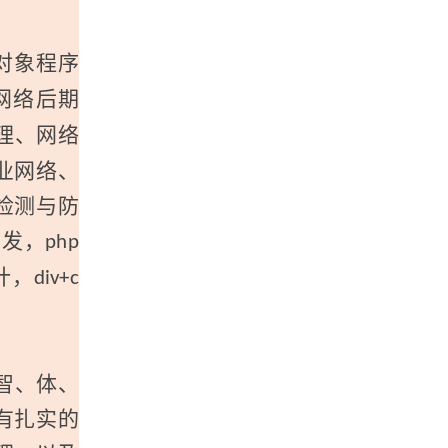
对象程序
网络后期
理、网络
业网络、
检测与防
开发，
php
计，
div+c
智、体、
有扎实的