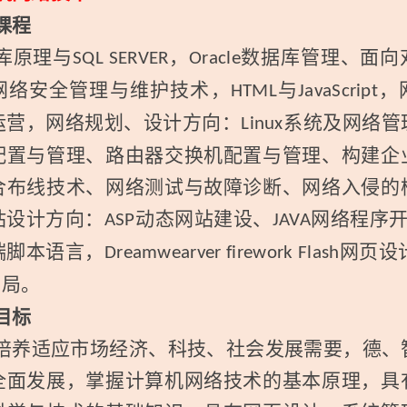
课程
库原理与
，
数据库管理、面向
SQL SERVER
Oracle
网络安全管理与维护技术，
与
，
HTML
JavaScript
运营，网络规划、设计方向：
系统及网络管
Linux
配置与管理、路由器交换机配置与管理、构建企
合布线技术、网络测试与故障诊断、网络入侵的
站设计方向：
动态网站建设、
网络程序
ASP
JAVA
端脚本语言，
网页设
Dreamwearver firework Flash
布局。
目标
培养适应市场经济、科技、社会发展需要，德、
全面发展，掌握计算机网络技术的基本原理，具