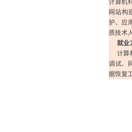
计算机
网站构
护、应
质技术
就业
计算
调试、
据恢复