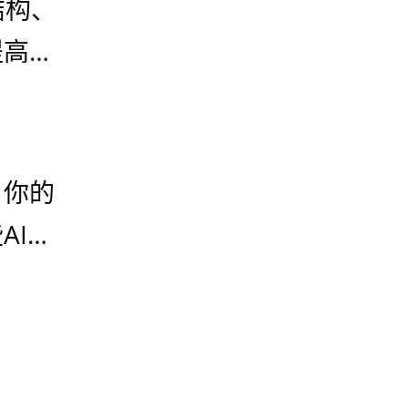
结构、
提高其
PT、
等）
 你的
AI的