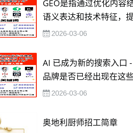
GEO是指通过优化内容
语义表达和技术特征，
被大语言模型（如ChatG
2026-03-06
豆包、kimi、通义千问
AI 已成为新的搜索入口 -
品牌是否已经出现在这些
回答中?
2026-03-06
奥地利厨师招工简章