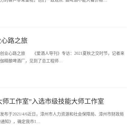
方的客户非常重视，他们一致观点: 做啤酒不能只看价格…
业心路之旅
创业心路之旅 《爱酒人导刊》专访：2021夏秋之交时节，记者来
伽精酿啤酒厂，见到了总工程师…
大师工作室”入选市级技能大师工作室
布于2021/4/6近日，漳州市人力资源和社会保障局、漳州市财政局
的通知》，确定我市1…