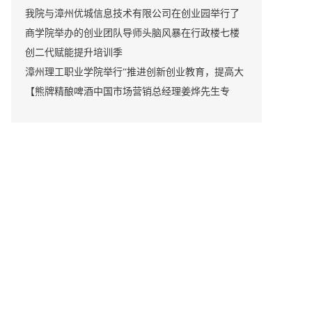
公司的合作办学研讨会，签订了校企合作协议
我院与漳州优城信息技术有限公司在创业园举行了
校企合作开班实训仪式
商学院举办的创业团队导师头脑风暴在行政楼七楼
拉开帷幕
创二代赋能提升培训季
漳州理工职业学院举行“推进创新创业教育，提高大
学生创业意识，加快创新创业园建设”专题讲座
【熊牌精酿啤酒中国市场营销总经理姜烨先生专
访】熊牌精酿啤酒有度数，喝少一些、喝好一些，
让生活更美好！