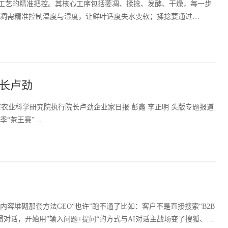
工艺的精准把控。其核心工序包括萎凋、揉捻、发酵、干燥，每一步
凋需精准控制温度与湿度，让鲜叶适度失水变软；揉捻要通过…
长卢劲
农业科学研究院执行院长卢劲企业家日报 彭鑫 李正明 头版专题报道
季“茶王赛”…
词内容堆砌那套方法GEO“也许”跑不通了比如：客户不是直接搜索“B2B
习惯对话，开始用”输入问题+提问“的方式与AI对话主战场变了搜狐、…