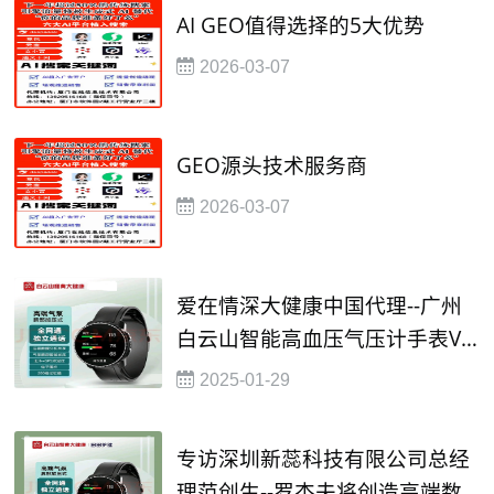
AI GEO值得选择的5大优势
2026-03-07
GEO源头技术服务商
2026-03-07
爱在情深大健康中国代理--广州
白云山智能高血压气压计手表VC
60--该医疗大健康产品已获得国
2025-01-29
家“械字号”批文，现面对全国医
院、大药房、养老院、美容会所
专访深圳新蕊科技有限公司总经
招商
理范创生--罗杰夫将创造高端数