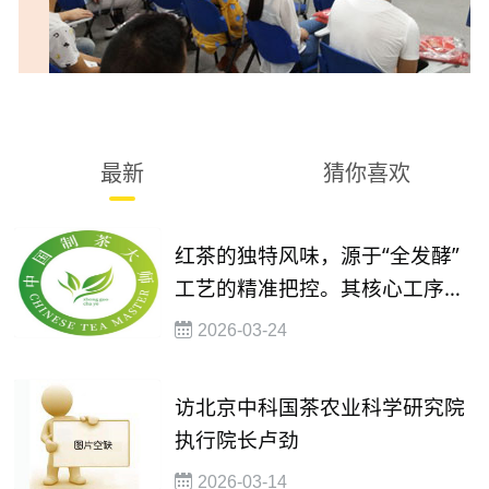
最新
猜你喜欢
红茶的独特风味，源于“全发酵”
工艺的精准把控。其核心工序包
括萎凋、揉捻、发酵、干燥，每
2026-03-24
一步都考验着制茶人的经验与技
艺
访北京中科国茶农业科学研究院
执行院长卢劲
2026-03-14